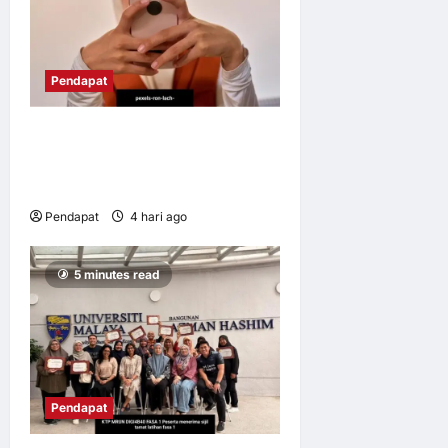
Pendapat
Pendidikan media mampu
lahirkan graduan yang adil,
memahami nilai
Pendapat
4 hari ago
0
7
5 minutes read
Pendapat