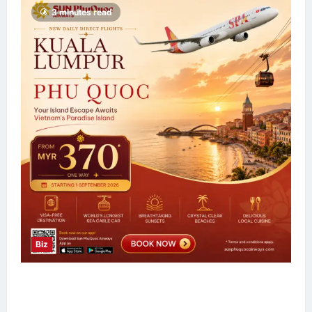
3 minutes read
Biz
Sun PhuQuoc Airways Lancar Laluan Terus
Kuala Lumpur–Phu Quoc, Perkukuh