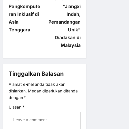
a
Pengkompute
“Jiangxi
v
ran Inklusif di
Indah,
Asia
Pemandangan
i
Tenggara
Unik”
Diadakan di
g
Malaysia
a
t
Tinggalkan Balasan
i
Alamat e-mel anda tidak akan
disiarkan.
Medan diperlukan ditanda
o
dengan
*
n
Ulasan
*