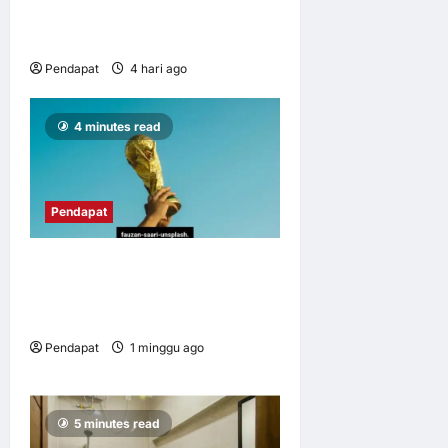
UM perkasa usahawan mikro
B40 melalui integrasi digital
Pendapat
4 hari ago
0
10
4 minutes read
Pendapat
Kos sebenar malam-malam
Piala Dunia terhadap tidur
kita
Pendapat
1 minggu ago
0
8
5 minutes read