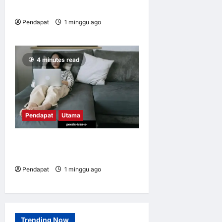
kehidupan’ sudah rosak
Pendapat
1 minggu ago
0
12
4 minutes read
Pendapat
Utama
Apabila kerja mengikut kita
pulang
Pendapat
1 minggu ago
0
16
Trending Now