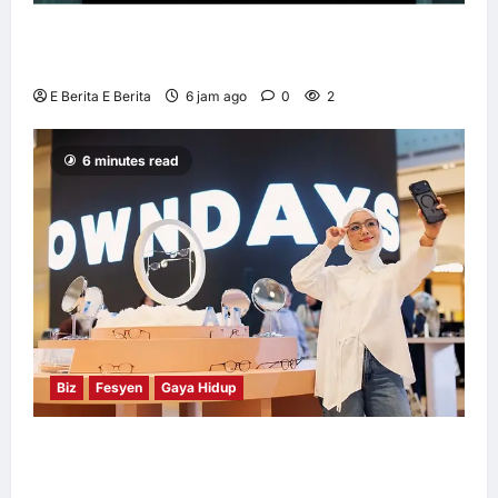
Huawei Dilantik sebagai Rakan Acara GSMA
M360 ASEAN 2026
E Berita E Berita
6 jam ago
0
2
6 minutes read
Biz
Fesyen
Gaya Hidup
OWNDAYS Malaysia Lancarkan Kempen
OWN “your” DAYS Bersama Mira Filzah