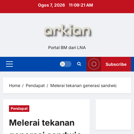
Skip
Ogos 7, 2026
11:09:22 AM
to
content
Portal BM dari LNA
Subscribe
Primary
Menu
Home
Pendapat
Melerai tekanan generasi sandwic
Pendapat
Hubungi
Kami
Melerai tekanan