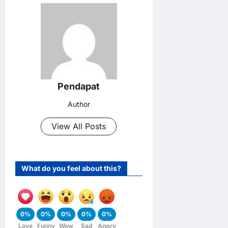
Pendapat
Author
View All Posts
What do you feel about this?
0%
0%
0%
0%
0%
Love
Funny
Wow
Sad
Angry