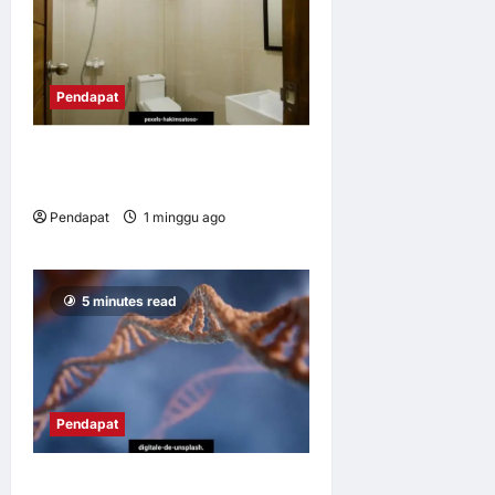
Pendapat
Bandar sejahtera kita
bermula di tandas
Pendapat
1 minggu ago
0
11
5 minutes read
Pendapat
Apabila ‘buku resipi