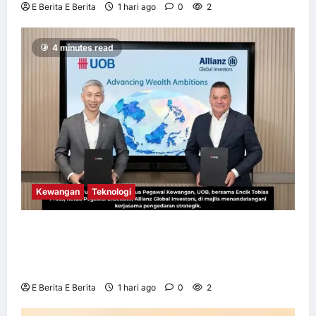
E Berita E Berita
1 hari ago
0
2
4 minutes read
Kewangan
Teknologi
UOB dorong cita-cita kewangan menerusi
kerjasama pengedaran strategik dengan
Allianz Global Investors
E Berita E Berita
1 hari ago
0
2