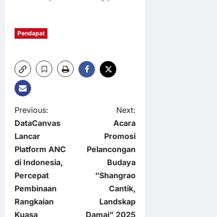
Pendapat
P
Previous:
Next:
DataCanvas
Acara
o
Lancar
Promosi
Platform ANC
Pelancongan
s
di Indonesia,
Budaya
t
Percepat
“Shangrao
Pembinaan
Cantik,
n
Rangkaian
Landskap
Kuasa
Damai” 2025