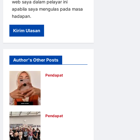
web saya dalam pelayar ini
apabila saya mengulas pada masa
hadapan.
Author's Other Posts
Pendapat
Pendidikan
media mampu
lahirkan
graduan yang
Pendapat
adil,
UM perkasa
memahami
usahawan
nilai