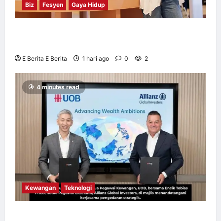
Biz
Fesyen
Gaya Hidup
OWNDAYS Malaysia Lancarkan Kempen
OWN “your” DAYS Bersama Mira Filzah
E Berita E Berita
1 hari ago
0
2
4 minutes read
Kewangan
Teknologi
UOB dorong cita-cita kewangan menerusi