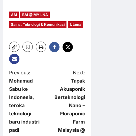
AM
BM @ MY LNA
Sains, Teknologi & Komunikasi
Utama
P
Previous:
Next:
Mohamad
Tapak
o
Sabu ke
Akuaponik
Indonesia,
Berteknologi
s
teroka
Nano –
t
teknologi
Floraponic
baru industri
Farm
n
padi
Malaysia @