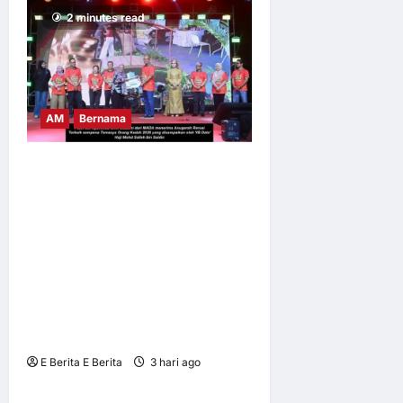
2 minutes read
AM
Bernama
TEMASYA ORANG KEDAH
(TOK) x FANTASTIC FOOD
FEST BY KAK NAB
PERKASA PELANCONGAN
BUDAYA, MENCATATKAN
JUMLAH KEHADIRAN
PENGUNJUNG SERAMAI
566,899 ORANG
E Berita E Berita
3 hari ago
0
8