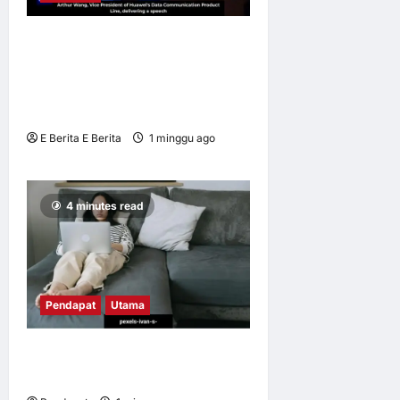
HNS 2026 | Huawei
Perkenal Xinghe AI Campus
Solution Dipertingkat untuk
Afrika Selatan
E Berita E Berita
1 minggu ago
0
13
4 minutes read
Pendapat
Utama
Apabila kerja mengikut kita
pulang