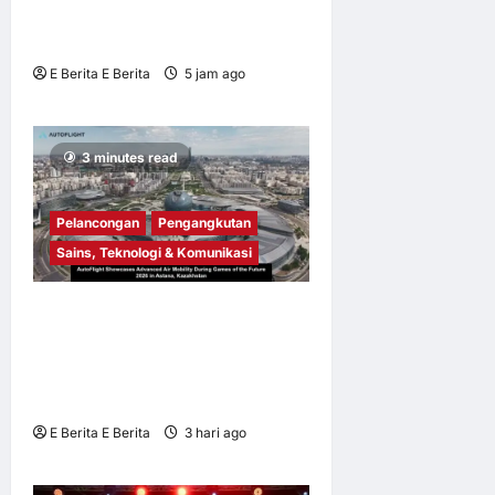
Rakan Acara GSMA M360
ASEAN 2026
E Berita E Berita
5 jam ago
0
1
3 minutes read
Pelancongan
Pengangkutan
Sains, Teknologi & Komunikasi
AutoFlight Pamer Mobiliti
Udara Termaju Sempena
Games of the Future 2026 di
Astana, Kazakhstan
E Berita E Berita
3 hari ago
0
4