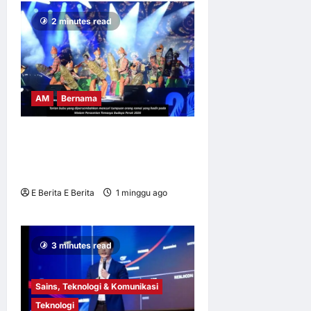
2 minutes read
AM
Bernama
BUBU TRADISIONAL JADI
IKON TEMASYA BUDAYA
PERAK 2026
E Berita E Berita
1 minggu ago
0
8
3 minutes read
Sains, Teknologi & Komunikasi
Teknologi