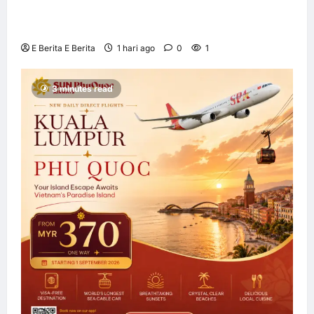
kerjasama pengedaran strategik dengan
Allianz Global Investors
E Berita E Berita
1 hari ago
0
1
3 minutes read