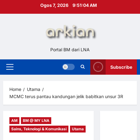
Skip
Ogos 7, 2026
9:51:05 AM
to
content
Portal BM dari LNA
Subscribe
Primary
Menu
Home
Utama
MCMC terus pantau kandungan jelik babitkan unsur 3R
AM
BM @ MY LNA
Hubungi
Sains, Teknologi & Komunikasi
Utama
Kami