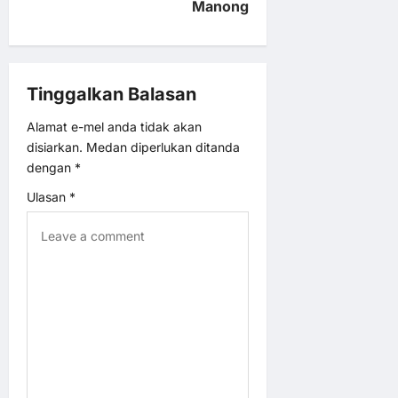
Manong
a
v
Tinggalkan Balasan
i
Alamat e-mel anda tidak akan
g
disiarkan.
Medan diperlukan ditanda
dengan
*
a
Ulasan
*
t
i
o
n