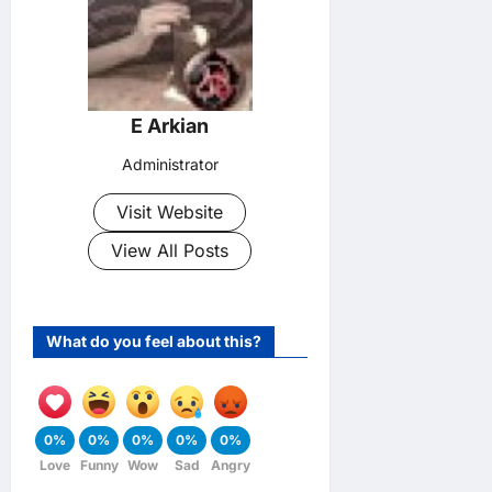
E Arkian
Administrator
Visit Website
View All Posts
What do you feel about this?
0%
0%
0%
0%
0%
Love
Funny
Wow
Sad
Angry