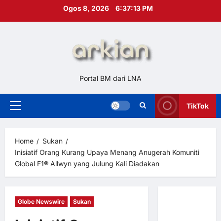
Skip
Ogos 8, 2026
6:37:14 PM
to
content
Portal BM dari LNA
TikTok
Primary
Menu
Home
Sukan
Inisiatif Orang Kurang Upaya Menang Anugerah Komuniti
Global F1® Allwyn yang Julung Kali Diadakan
Globe Newswire
Sukan
Hubungi
Kami