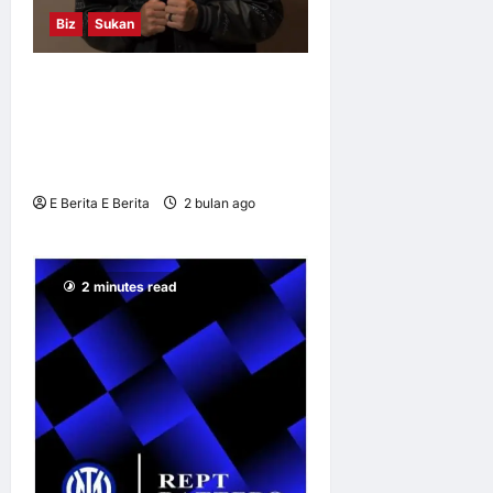
Biz
Sukan
LI-NING Mengumumkan
Perkongsian Jangka
Panjang dengan Stephen
Curry dan Curry Brand
E Berita E Berita
2 bulan ago
0
6
2 minutes read