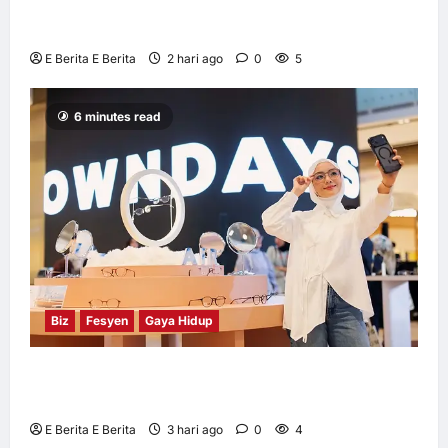
Huawei Dilantik sebagai Rakan Acara GSMA
M360 ASEAN 2026
E Berita E Berita
2 hari ago
0
5
6 minutes read
Biz
Fesyen
Gaya Hidup
OWNDAYS Malaysia Lancarkan Kempen
OWN “your” DAYS Bersama Mira Filzah
E Berita E Berita
3 hari ago
0
4