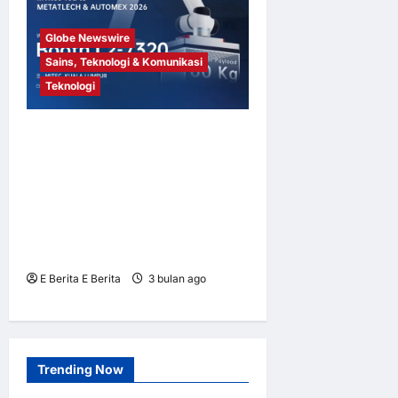
Globe Newswire
Sains, Teknologi & Komunikasi
Teknologi
Huayan Robotics Bakal
Mempersembahkan
Penyelesaian Kimpalan dan
Automasi Perindustrian di
METALTECH & AUTOMEX
2026
E Berita E Berita
3 bulan ago
0
3
Trending Now