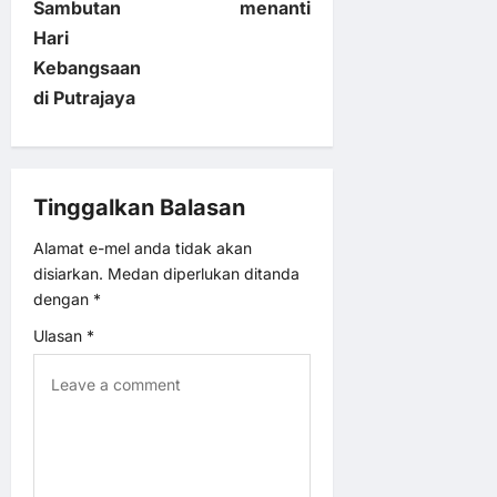
t
Sambutan
menanti
Hari
n
Kebangsaan
di Putrajaya
a
v
Tinggalkan Balasan
i
Alamat e-mel anda tidak akan
g
disiarkan.
Medan diperlukan ditanda
dengan
*
a
Ulasan
*
t
i
o