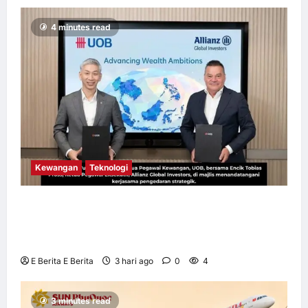
4 minutes read
Kewangan
Teknologi
UOB dorong cita-cita kewangan menerusi
kerjasama pengedaran strategik dengan
Allianz Global Investors
E Berita E Berita
3 hari ago
0
4
3 minutes read