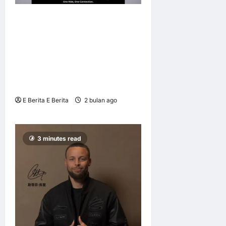
Castrol Superbike Fest 2026
Satukan Lebih 2,300
Penunggang dari Seluruh
Asia-Pasifik, Raikan
Semangat “One Ride, One
Connection”
E Berita E Berita
2 bulan ago
0
6
3 minutes read