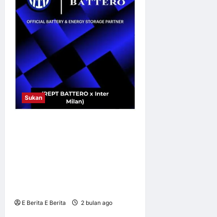
Sukan
Legenda Inter Milan Akan
Muncul di Reruai REPT
BATTERO pada SNEC 2026
Selepas Kejayaan
Merangkul Gelaran
Berganda Bersejarah
E Berita E Berita
2 bulan ago
0
6