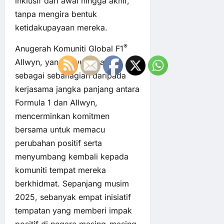
inklusif dari awal hingga akhir,
tanpa mengira bentuk
ketidakupayaan mereka.
®
Anugerah Komuniti Global F1
Allwyn, yang diwujudkan
sebagai sebahagian daripada
kerjasama jangka panjang antara
Formula 1 dan Allwyn,
mencerminkan komitmen
bersama untuk memacu
perubahan positif serta
menyumbang kembali kepada
komuniti tempat mereka
berkhidmat. Sepanjang musim
2025, sebanyak empat inisiatif
tempatan yang memberi impak
positif di negara masing-masing