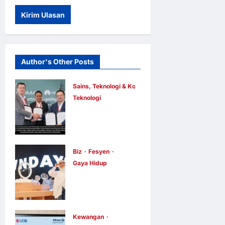
Author's Other Posts
Sains, Teknologi & Komunikasi
Teknologi
Huawei
Dilantik
sebagai
Rakan Acara
Biz
Fesyen
Gaya Hidup
GSMA M360
OWNDAYS
ASEAN 2026
Malaysia
E Berita E Berita
2 hari ago
0
Lancarkan
5
Kempen OWN
Kewangan