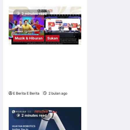
3 minutes read
Muzik & Hiburan
Sukan
Piala Bola Sepak Terbesar
Dunia 2026 Semakin Hampir
– Total Football VNG Kini
Rasmi Dilancarkan di
Malaysia
E Berita E Berita
2 bulan ago
0
6
2 minutes read