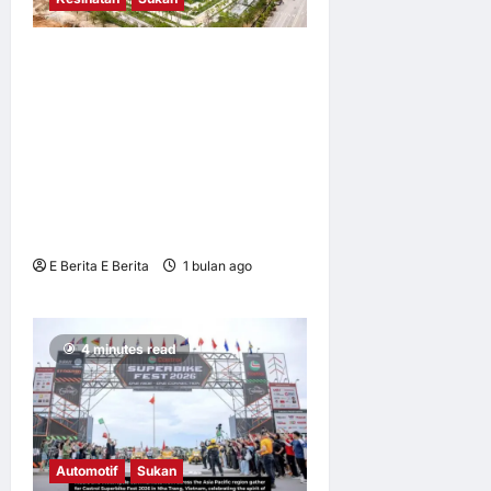
3 hari ago
0
12
Yayasan HEMIN Anta Group
Terbitkan Laporan Tahunan
2025; Hospital Awam
Pengajian Tinggi yang
Dibiayai Melalui Sumbangan
RMB2 Bilion Dijadual Dibuka
Tahun Ini
E Berita E Berita
1 bulan ago
0
7
4 minutes read
Automotif
Sukan