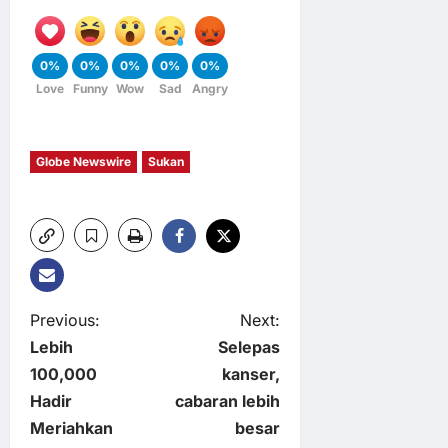
0%
0%
0%
0%
0%
Love
Funny
Wow
Sad
Angry
Globe Newswire
Sukan
P
Previous:
Next:
Lebih
Selepas
o
100,000
kanser,
Hadir
cabaran lebih
s
Meriahkan
besar