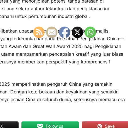
mersif yang menonjolkan potensi tanpa batasan di
i silang sektor antara teknologi dan pengiklanan ini
haru untuk pertumbuhan industri global.
libatkan upacara pembukaan, forum utama, majlis
i yang terkemuka daripada Persatuan Pengiklanan China—
atan Awam dan Great Wall Award 2025 bagi Pengiklanan
n utama mempamerkan pencapaian kreatif yang luar biasa
terusnya memberikan perspektif yang komprehensif
 2025 memperlihatkan pengaruh China yang semakin
anan. Dengan keterbukaan dan keyakinan yang semakin
penyelesaian Cina di seluruh dunia, seterusnya memacu era
 X
Follow us
Save