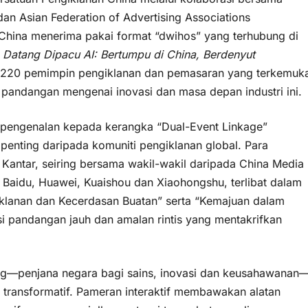
an Asian Federation of Advertising Associations
n China menerima pakai format “dwihos” yang terhubung di
 Datang Dipacu AI: Bertumpu di China, Berdenyut
h 220 pemimpin pengiklanan dan pemasaran yang terkemuk
r pandangan mengenai inovasi dan masa depan industri ini.
h pengenalan kepada kerangka “Dual-Event Linkage”
enting daripada komuniti pengiklanan global. Para
Kantar, seiring bersama wakil-wakil daripada China Media
 Baidu, Huawei, Kuaishou dan Xiaohongshu, terlibat dalam
giklanan dan Kecerdasan Buatan” serta “Kemajuan dalam
 pandangan jauh dan amalan rintis yang mentakrifkan
ing—penjana negara bagi sains, inovasi dan keusahawanan
g transformatif. Pameran interaktif membawakan alatan