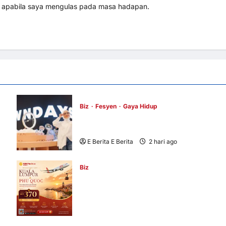
i apabila saya mengulas pada masa hadapan.
Biz
Fesyen
Gaya Hidup
OWNDAYS Malaysia Lancarkan Kempen
OWN “your” DAYS Bersama Mira Filzah
E Berita E Berita
2 hari ago
0
3
Biz
i
Sun PhuQuoc Airways Lancar Laluan Teru
Kuala Lumpur–Phu Quoc, Perkukuh
Hubungan Pelancongan Malaysia dan
Vietnam
E Berita E Berita
3 hari ago
0
11