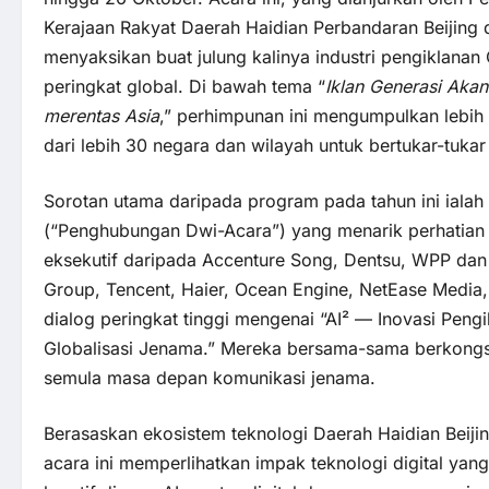
Kerajaan Rakyat Daerah Haidian Perbandaran Beijing d
menyaksikan buat julung kalinya industri pengiklana
peringkat global. Di bawah tema “
Iklan Generasi Akan
merentas Asia
,” perhimpunan ini mengumpulkan lebi
dari lebih 30 negara dan wilayah untuk bertukar-tuka
Sorotan utama daripada program pada tahun ini iala
(“Penghubungan Dwi-Acara”) yang menarik perhatian p
eksekutif daripada Accenture Song, Dentsu, WPP dan 
Group, Tencent, Haier, Ocean Engine, NetEase Media,
dialog peringkat tinggi mengenai “AI² — Inovasi Pen
Globalisasi Jenama.” Mereka bersama-sama berkongsi
semula masa depan komunikasi jenama.
Berasaskan ekosistem teknologi Daerah Haidian Beij
acara ini memperlihatkan impak teknologi digital yan