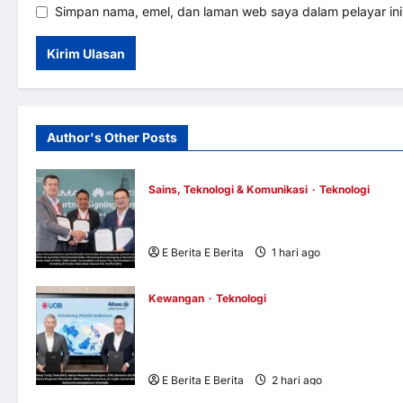
Simpan nama, emel, dan laman web saya dalam pelayar in
Author's Other Posts
Sains, Teknologi & Komunikasi
Teknologi
Huawei Dilantik sebagai Rakan Acara
GSMA M360 ASEAN 2026
E Berita E Berita
1 hari ago
0
5
Kewangan
Teknologi
UOB dorong cita-cita kewangan menerus
kerjasama pengedaran strategik dengan
Allianz Global Investors
E Berita E Berita
2 hari ago
0
3