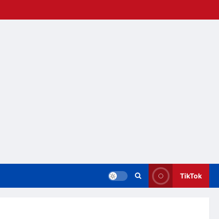
TikTok
a