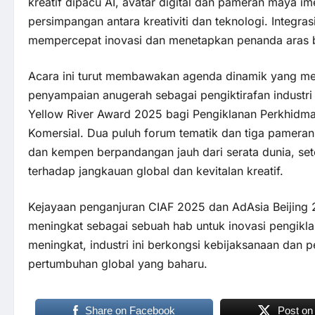
kreatif dipacu AI, avatar digital dan pameran maya i
persimpangan antara kreativiti dan teknologi. Integras
mempercepat inovasi dan menetapkan penanda aras ba
Acara ini turut membawakan agenda dinamik yang me
penyampaian anugerah sebagai pengiktirafan industr
Yellow River Award 2025 bagi Pengiklanan Perkhidm
Komersial. Dua puluh forum tematik dan tiga pamera
dan kempen berpandangan jauh dari serata dunia, se
terhadap jangkauan global dan kevitalan kreatif.
Kejayaan penganjuran CIAF 2025 dan AdAsia Beijing
meningkat sebagai sebuah hab untuk inovasi pengikl
meningkat, industri ini berkongsi kebijaksanaan dan 
pertumbuhan global yang baharu.
Share on Facebook
Post on