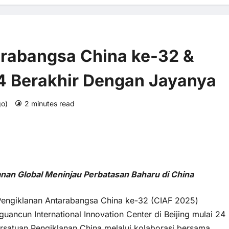
arabangsa China ke-32 &
34 Berakhir Dengan Jayanya
go)
2 minutes read
0 comments
3 views
nan Global Meninjau Perbatasan Baharu di China
 Pengiklanan Antarabangsa China
ke-32 (CIAF 2025)
ancun International Innovation Center di Beijing mulai 24
ersatuan Pengiklanan China melalui kolaborasi bersama