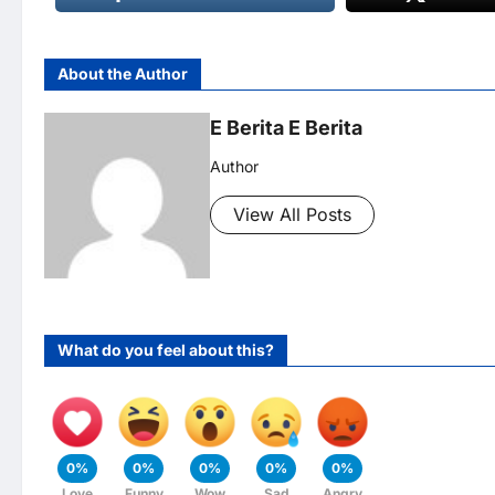
About the Author
E Berita E Berita
Author
View All Posts
What do you feel about this?
0%
0%
0%
0%
0%
Love
Funny
Wow
Sad
Angry