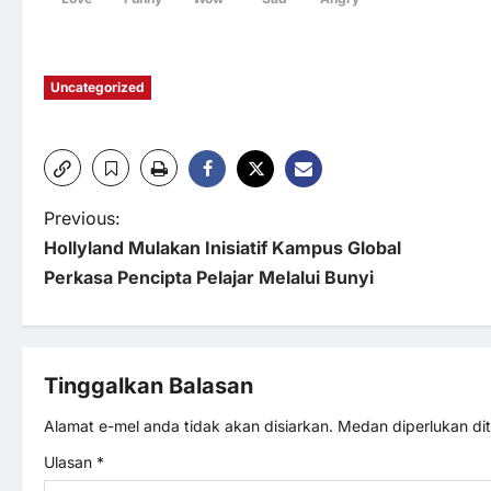
Uncategorized
P
Previous:
Hollyland Mulakan Inisiatif Kampus Global
o
Perkasa Pencipta Pelajar Melalui Bunyi
s
t
Tinggalkan Balasan
n
Alamat e-mel anda tidak akan disiarkan.
Medan diperlukan d
Ulasan
*
a