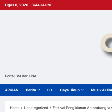
Skip
Ogos 8, 2026
3:44:15 PM
to
content
Portal BM dari LNA
ARKIAN
Berita
Biz
Gaya Hidup
Muzik & Hib
Home
Uncategorized
Festival Pengiklanan Antarabangsa