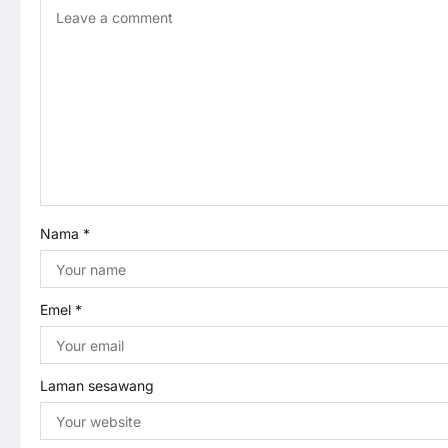
v
i
g
a
t
Nama
*
i
o
Emel
*
n
Laman sesawang