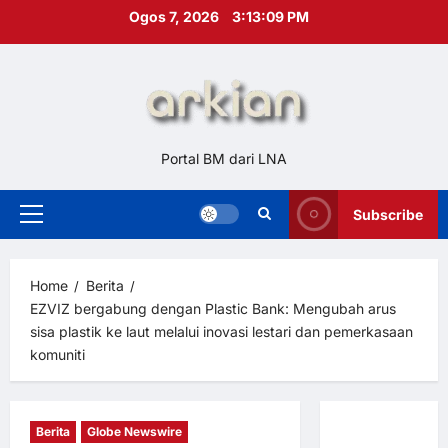
Skip
Ogos 7, 2026
3:13:10 PM
to
content
Portal BM dari LNA
Subscribe
Primary
Menu
Home
Berita
EZVIZ bergabung dengan Plastic Bank: Mengubah arus
sisa plastik ke laut melalui inovasi lestari dan pemerkasaan
komuniti
Berita
Globe Newswire
Hubungi