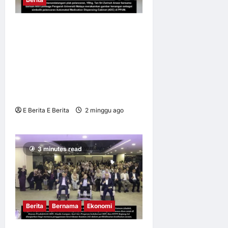
PPUM HOSPITAL
PENGAJAR PERTAMA
LANCAR
MESINAUTOMATED
MEDICATION DISPENSING
CABINET (ADC)
E Berita E Berita
2 minggu ago
0
10
3 minutes read
Berita
Bernama
Ekonomi