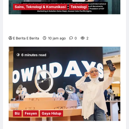
Sains, Teknologi & Komunikasi
Teknologi
Huawei Dilantik sebagai Rakan Acara GSMA
M360 ASEAN 2026
E Berita E Berita
10 jam ago
0
2
6 minutes read
Biz
Fesyen
Gaya Hidup