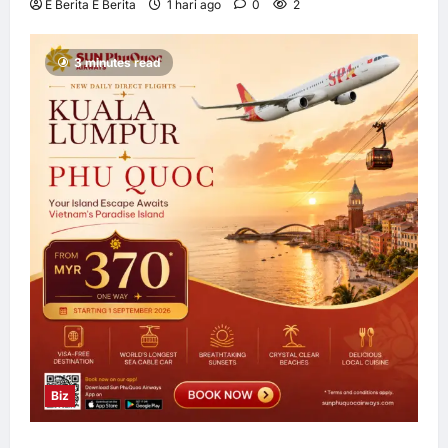
E Berita E Berita
1 hari ago
0
2
3 minutes read
Biz