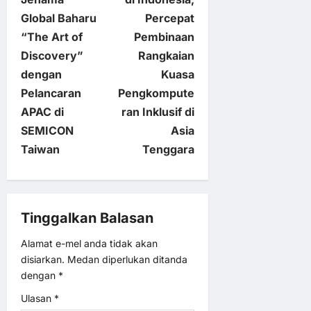
t
Global Baharu
Percepat
“The Art of
Pembinaan
n
Discovery”
Rangkaian
dengan
Kuasa
a
Pelancaran
Pengkompute
v
APAC di
ran Inklusif di
SEMICON
Asia
i
Taiwan
Tenggara
g
a
Tinggalkan Balasan
t
Alamat e-mel anda tidak akan
disiarkan.
Medan diperlukan ditanda
i
dengan
*
o
Ulasan
*