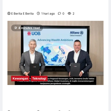
OWNDAYS Malaysia Lancarkan Kempen
OWN “your” DAYS Bersama Mira Filzah
E Berita E Berita
1 hari ago
0
2
4 minutes read
Kewangan
Teknologi
UOB dorong cita-cita kewangan menerusi
kerjasama pengedaran strategik dengan
Allianz Global Investors