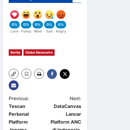
0%
0%
0%
0%
0%
Love
Funny
Wow
Sad
Angry
Berita
Globe Newswire
P
Previous:
Next:
Tescan
DataCanvas
o
Perkenal
Lancar
Platform
Platform ANC
s
Jenama
di Indonesia,