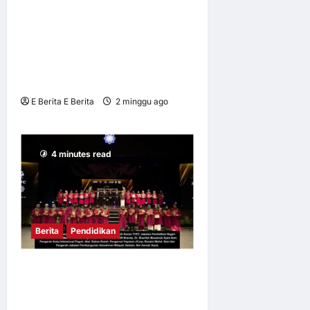
MPC DAN HTPN KAJANG
MEMACU REFORMASI
PRODUKTIVITI HOSPITAL
MELALUI INOVASI
KECERDASAN BUATAN (AI)
E Berita E Berita
2 minggu ago
0
10
4 minutes read
Berita
Pendidikan
QSR Brands, Yayasan JCorp
Lahirkan 37 Lagi Graduan
Berkemahiran di bawah