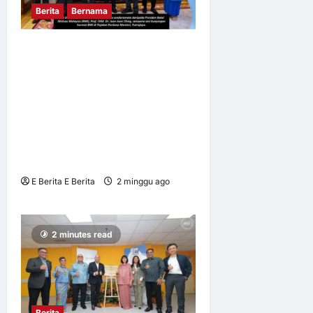
Berita
Bernama
BALAI IKHTISAS MALAYSIA
MENGADAKAN
KUNJUNGAN HORMAT
KEPADA YAB PERDANA
MENTERI SELAKU
PENAUNG BALAI IKHTISAS
MALAYSIA
E Berita E Berita
2 minggu ago
0
6
2 minutes read
Berita