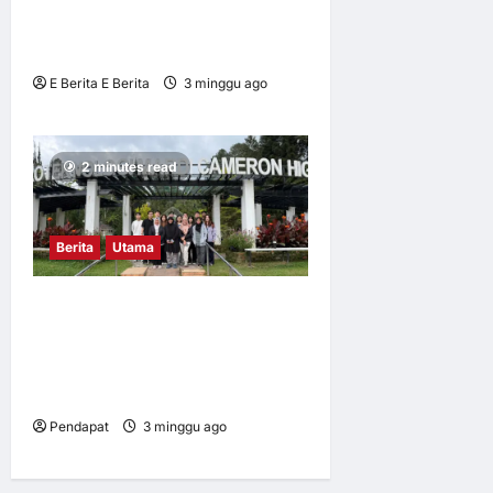
Program Akademi Dalam
Industri (ADI)
E Berita E Berita
3 minggu ago
0
8
2 minutes read
Berita
Utama
Mahasiswa UM dalami
amalan pertanian baik di
Cameron Highlands demi
keterjaminan makanan
Pendapat
3 minggu ago
0
7