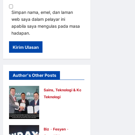
Simpan nama, emel, dan laman
web saya dalam pelayar ini
apabila saya mengulas pada masa
hadapan.
Author's Other Posts
Sains, Teknologi & Komunikasi
Teknologi
Huawei
Dilantik
sebagai
Rakan Acara
Biz
Fesyen